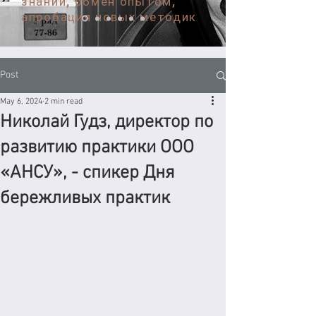
знаний, обмен опытом,
апробация новых методик
Post
May 6, 2024
2 min read
Николай Гудз, директор по
развитию практики ООО
«АНСУ», - спикер Дня
бережливых практик