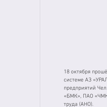
18 октября прош
системе АЗ «УРА
предприятий Чел
«БМК», ПАО «ЧМК
труда (АНО).