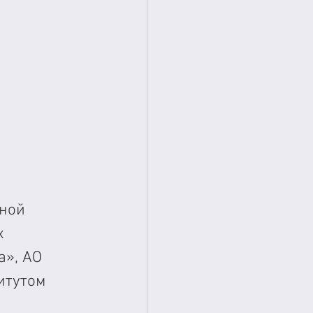
ной 
х 
», АО 
итутом 