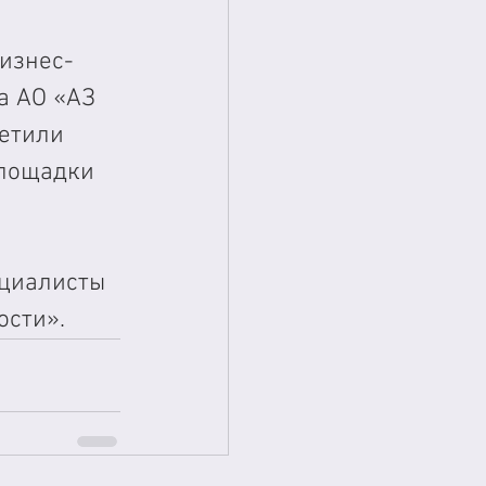
изнес-
а АО «АЗ 
етили 
площадки 
циалисты 
ости».