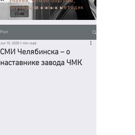
знаний, обмен опытом,
апробация новых методик
Post
Jun 10, 2020
1 min read
СМИ Челябинска – о
наставнике завода ЧМК