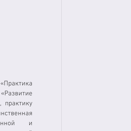
рактика 
«Развитие 
 практику 
ственная 
онной и 