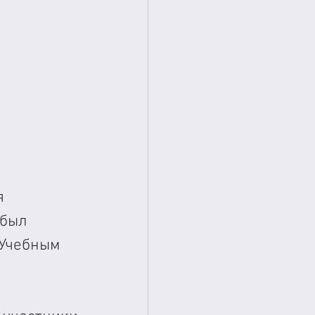
я 
 был 
Учебным 