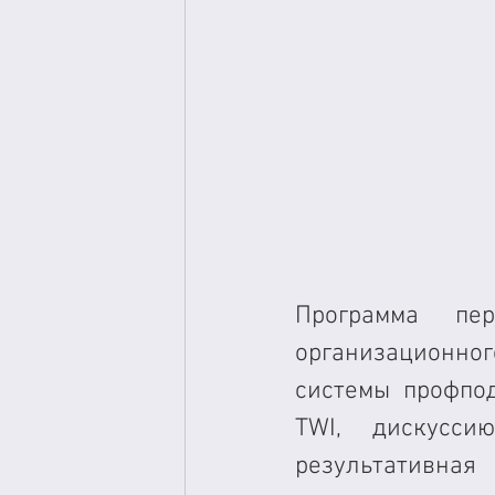
Программа пе
организационног
системы профпод
TWI, дискусси
результативн