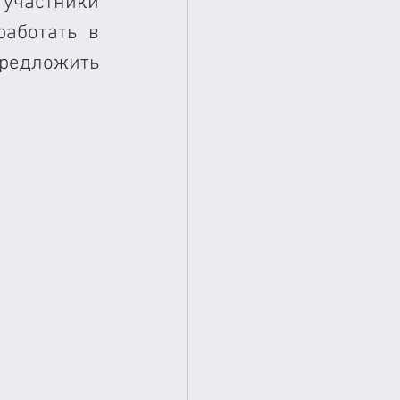
участники 
аботать в 
редложить 