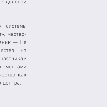
е деловой 
 системы 
», мастер-
вник — Не 
ества на 
частникам 
ементами 
ество как 
 центра.