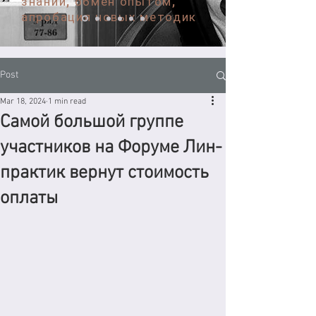
знаний, обмен опытом,
апробация новых методик
Post
Mar 18, 2024
1 min read
Самой большой группе
участников на Форуме Лин-
практик вернут стоимость
оплаты