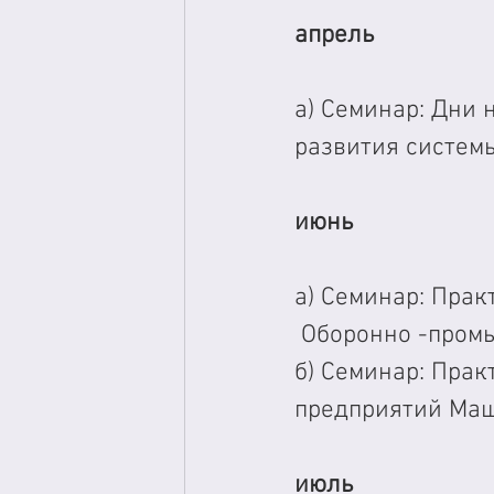
апрель
а) Семинар: Дни 
развития систем
июнь
а) Семинар: Прак
 Оборонно -пром
б) Семинар: Прак
предприятий Ма
июль