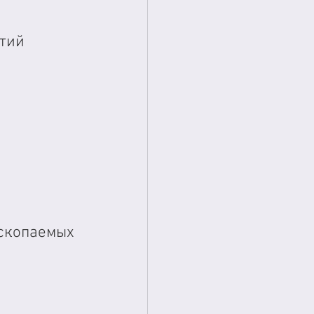
тий  
 
 
ископаемых
 