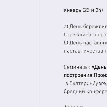
январь (23 и 24)
а) День бережли
бережливого про
б) День наставни
наставничества н
Семинары:
 «День
построения Произ
 в Екатеринбурге
Средний конфере