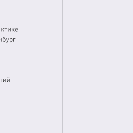
актике 
нбург
тий 
 