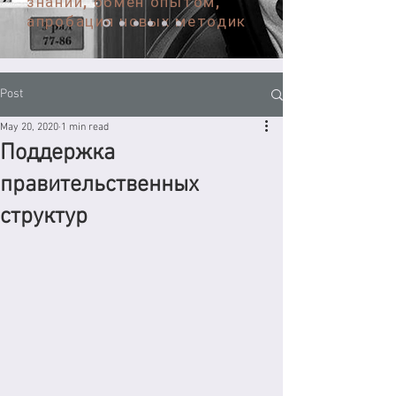
знаний, обмен опытом,
апробация новых методик
Post
May 20, 2020
1 min read
Поддержка
правительственных
структур