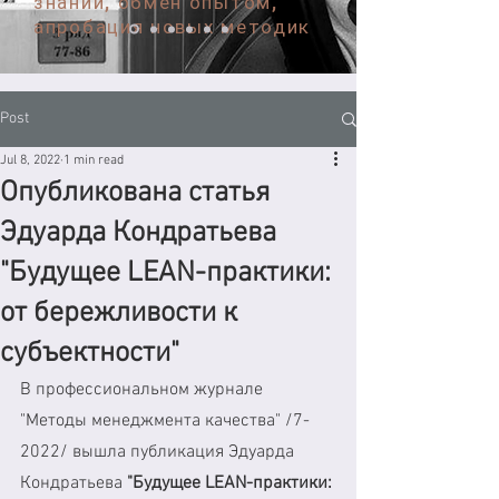
знаний, обмен опытом,
апробация новых методик
Post
Jul 8, 2022
1 min read
Опубликована статья
Эдуарда Кондратьева
"Будущее LEAN-практики:
от бережливости к
субъектности"
В профессиональном журнале 
"Методы менеджмента качества" /7-
2022/ вышла публикация Эдуарда 
Кондратьева 
"Будущее LEAN-практики: 