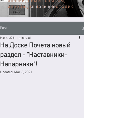
знаний, обмен опытом,
апробация новых методик
Post
Mar 4, 2021
1 min read
На Доске Почета новый
раздел - "Наставники-
Напарники"!
Updated:
Mar 6, 2021