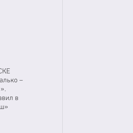
СКЕ 
лько – 
». 
вил в 
ш» 