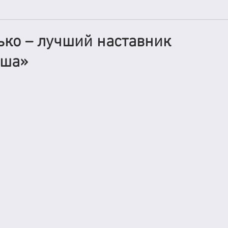
ко – лучший наставник
аша»