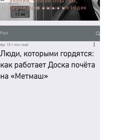
знаний, обмен опытом,
апробация новых методик
Post
Apr 15
1 min read
Люди, которыми гордятся:
как работает Доска почёта
на «Метмаш»