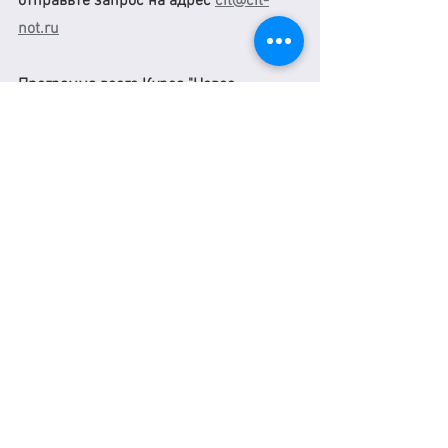
отправьте запрос на адрес 
cit@cit-
not.ru
Программа всего Курса "Новое 
Наставничество" в шапке нашего сайта 
www.cit.org.ru
See All
Recent Posts