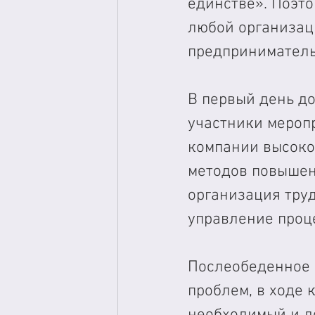
единстве». Поэто
любой организац
предприниматель
В первый день до
участники мероп
компании высоког
методов повышен
организация труд
управление проц
Послеобеденное 
проблем, в ходе 
необходимый и д