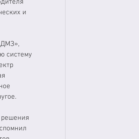
одителя 
еских и 
«ДМЗ», 
ю систему 
ектр 
я 
ное 
угое.
 решения 
вспомнил 
тов 