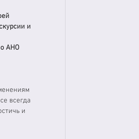
оей 
скурсии и 
 
о АНО 
менениям 
се всегда 
стичь и 