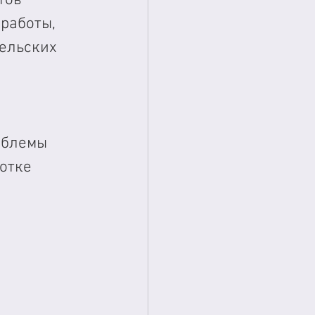
работы, 
ельских 
облемы 
отке 