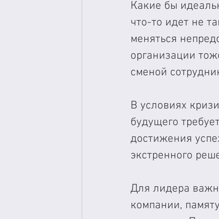
Какие бы идеальн
что-то идет не т
меняться непредс
организации тоже
сменой сотрудник
В условиях криз
будущего требует
достижения успе
экстренного реш
Для лидера важн
компании, памяту