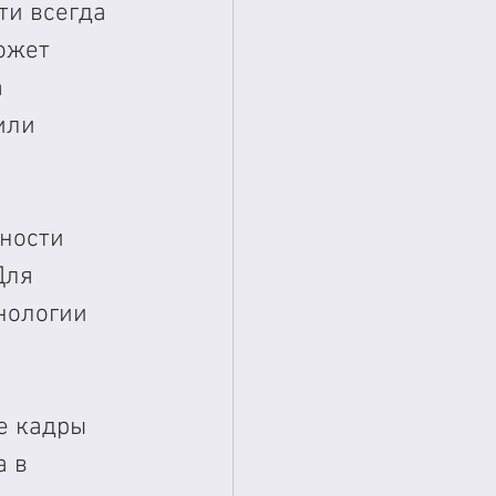
ти всегда 
ожет 
 
или 
ности 
Для 
нологии 
е кадры 
 в 