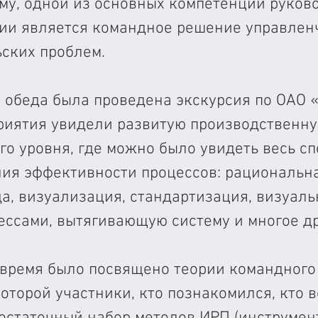
му, одной из основных компетенций руков
ии является командное решение управленч
ских проблем. 
 обеда была проведена экскурсия по ОАО 
риятия увидели развитую производственну
о уровня, где можно было увидеть весь сп
ия эффективности процессов: рациональна
а, визуализация, стандартизация, визуаль
ессами, вытягивающую систему и многое др
время было посвящено теории командного
которой участники, кто познакомился, кто 
остаточный набор методов ИРП (инструмен