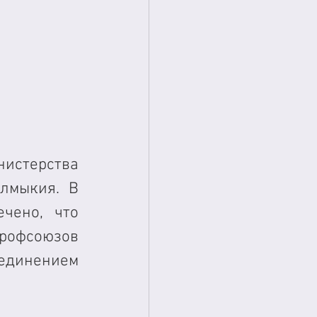
стерства 
лмыкия. В 
ено, что 
офсоюзов 
инением 