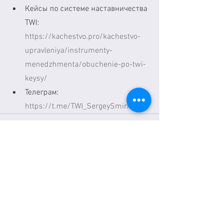
Кейсы по системе наставничества 
TWI: 
https://kachestvo.pro/kachestvo-
upravleniya/instrumenty-
menedzhmenta/obuchenie-po-twi-
keysy/
Телеграм:  
https://t.me/TWI_SergeySmirnov
See All
Recent Posts