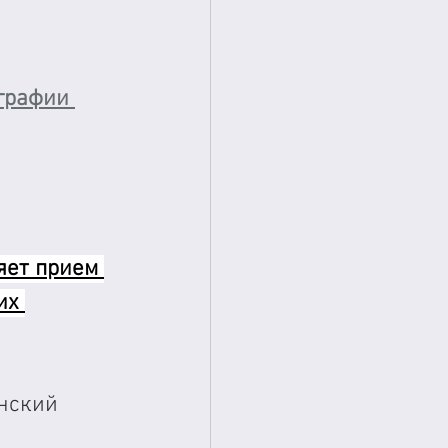
графии 
яет прием 
их 
нский 