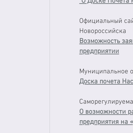
"О Доске Почета 
Официальный сай
Новороссийска 
Возможность зая
предприятии
Муниципальное о
Доска почета На
Саморегулируема
О возможности ра
предприятия на 