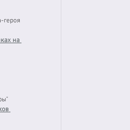
-героя 
ках на 
ы" 
ков 