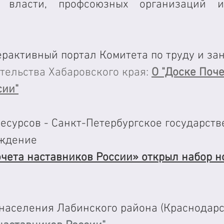
й власти, профсоюзных организаций и
рактивный портал Комитета по труду и зан
тельства Хабаровского края: 
О "Доске Поче
сии"
есурсов - Санкт-Петербургское государств
еждение
очета наставников России» открыл набор н
 населения Лабинского района (Краснодарс