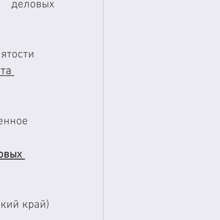
 деловых 
ятости 
та 
енное 
овых 
кий край)