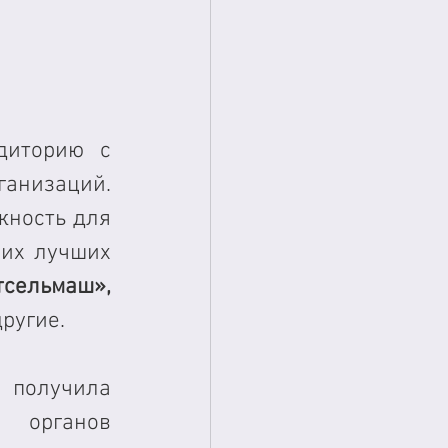
иторию с 
изаций.  
жность для 
их лучших 
сельмаш», 
другие. 
получила 
органов 