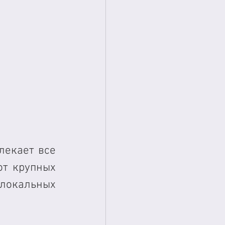
екает все 
т крупных 
локальных 