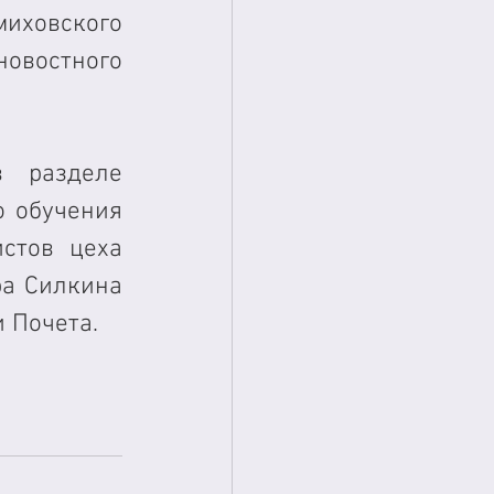
ховского 
овостного 
 разделе 
 обучения 
тов цеха 
а Силкина 
 Почета. 