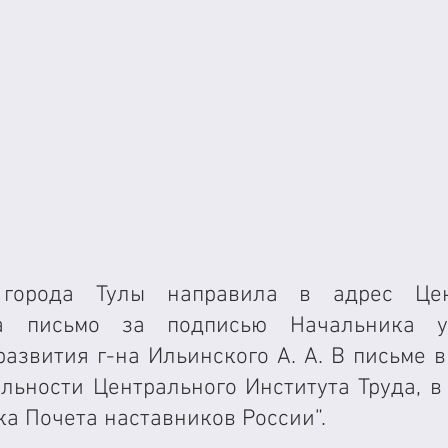
 города Тулы направила в адрес Цент
да письмо за подписью Начальника уп
азвития г-на Ильинского А. А. В письме в
ьности Центрального Института Труда, в ч
а Почета наставников России”. 