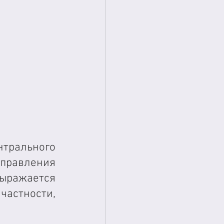
рального 
равления 
ыражается 
астности, 