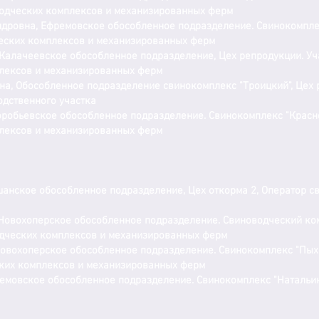
одческих комплексов и механизированных ферм
дровна, Ефремовское обособленное подразделение. Свинокомплек
ческих комплексов и механизированных ферм
Калачеевское обособленное подразделение, Цех репродукции. Уч
лексов и механизированных ферм
а, Обособленное подразделение свинокомплекс "Троицкий", Цех 
одственного участка
робьевское обособленное подразделение. Свинокомплекс "Красноп
лексов и механизированных ферм
шанское обособленное подразделение, Цех откорма 2, Оператор 
Новохоперское обособленное подразделение. Свиноводческий ком
одческих комплексов и механизированных ферм
овохоперское обособленное подразделение. Свинокомплекс "Пыхо
ких комплексов и механизированных ферм
ремовское обособленное подразделение. Свинокомплекс "Натальин