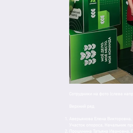
Сотрудники на фото (слева нап
Верхний ряд
Аверьянова Елена Викторовна, 
Участок опороса, Начальник пр
Прошунина Татьяна Ивановна, Г