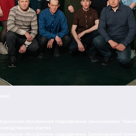
раво)
Куркинское обособленное подразделение. Свинокомплекс "Новотр
оизводственного участка
аврильское обособленное подразделение. Свиноводческий компле