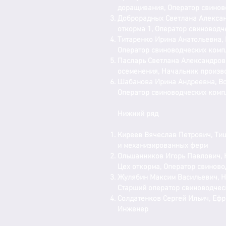
доращивания, Оператор свинов
Доброрадных Светлана Алексан
откорма 1, Оператор свиновод
Титаренко Ирина Анатольевна, 
Оператор свиноводческих комп
Пасларь Светлана Александровн
осеменения, Начальник произв
Шабанова Ирина Андреевна, Во
Оператор свиноводческих комп
Нижний ряд
Киреев Вячеслав Петрович, Ти
и механизированных ферм
Ольшанников Игорь Павлович, 
Цех откорма, Оператор свинов
Жулябин Максим Васильевич, Н
Старший оператор свиноводчес
Солдатенков Сергей Ильич, Еф
Инженер