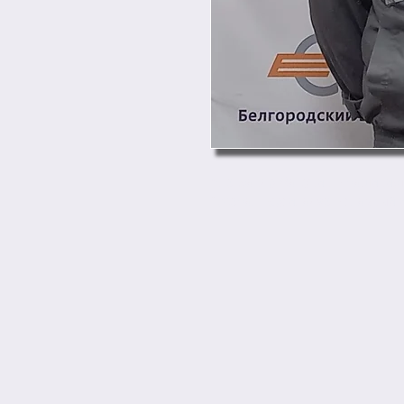
Александр Макунин – машинист
Джемал Горгиладзе – главный 