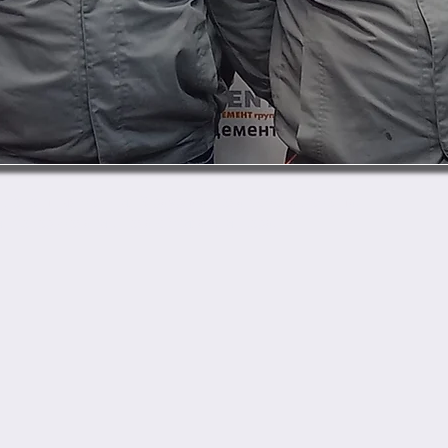
 цементных мельниц 5 разряда Цеха помола цемента.
инженер-механик Цеха обжига клинкера.