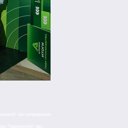
оицкий". Цех репродукции.
кс "Гаврильский". Цех