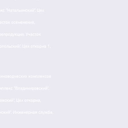
с "Натальинский". Цех
асток осеменения,
репродукции. Участок
ольский", Цех откорма 1,
свиноводческих комплексов
плекс "Владимировский".
вский". Цех откорма,
ский". Инженерная служба,