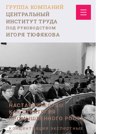
ГРУППА КОМПАНИЙ
ЦЕНТРАЛЬНЫЙ
ИНСТИТУТ ТРУДА
ПОД РУКОВОДСТВОМ
ИГОРЯ ТЮФЯКОВА
НАСТАВНИЧЕСТВО
КАК СТРАТЕГИЯ
ПРОМЫШЛЕННОГО РОСТА
концентрация экспертных