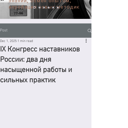
знаний, обмен опытом,
апробация новых методик
Post
Dec 1, 2025
1 min read
IX Конгресс наставников
России: два дня
насыщенной работы и
сильных практик