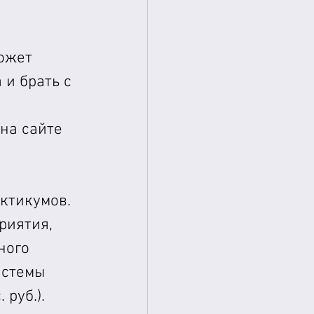
ожет 
и брать с 
на сайте 
ктикумов.
риятия, 
ного 
истемы 
руб.).  