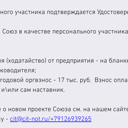
ного участника подтверждается Удостовер
 Союз в качестве персонального участника
 (ходатайство) от предприятия - на бланке
уководителя;
одовой оргвзнос - 17 тыс. руб.  Взнос опл
 и\или сам наставник.
 о новом проекте Союза см. на нашем сайте
у - 
cit@cit-not.ru
/+79126939265