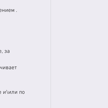
ением .
 
, за 
ачивает 
 и\или по 