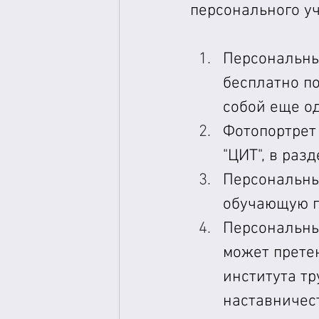
персонального уч
Персональны
бесплатно п
собой еще о
Фотопортрет
"ЦИТ", в разд
Персональный
обучающую п
Персональны
может прете
института тр
наставничест