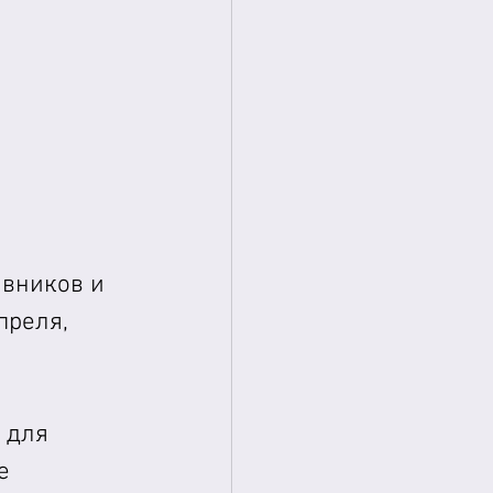
авников и 
преля, 
 для 
е 