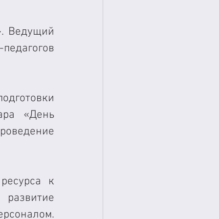
. Ведущий 
педагогов 
дготовки 
ра «День 
оведение 
ресурса к 
развитие 
соналом. 