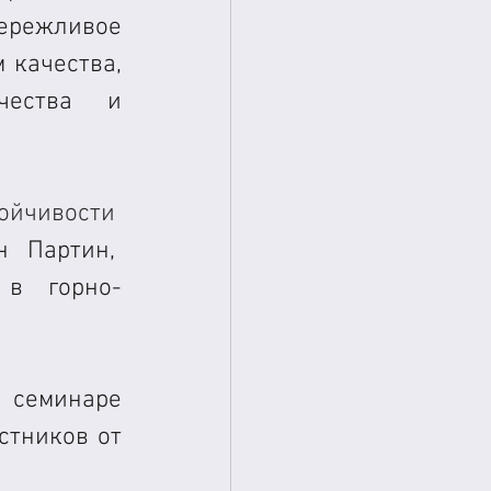
ережливое 
качества, 
ества и 
ойчивости  
 Партин,  
 в горно-
 семинаре 
стников от 