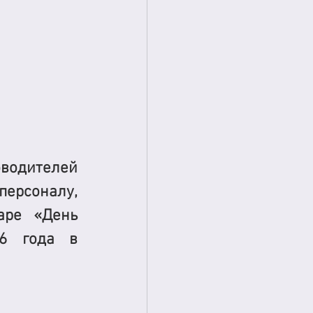
лей 
ерсоналу, 
аре «День 
6 года в 