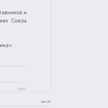
авников и 
иях Союза 
ика».
See All