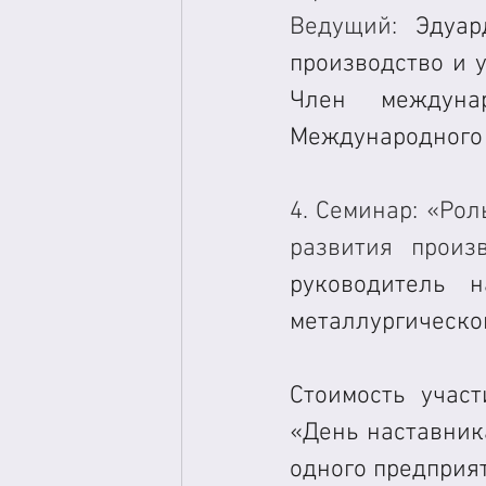
Ведущий: 
Эдуар
производство и 
Член междуна
Международного К
4. Семинар: «Рол
развития произ
руководитель 
металлургической
Стоимость учас
«День наставника
одного предприят