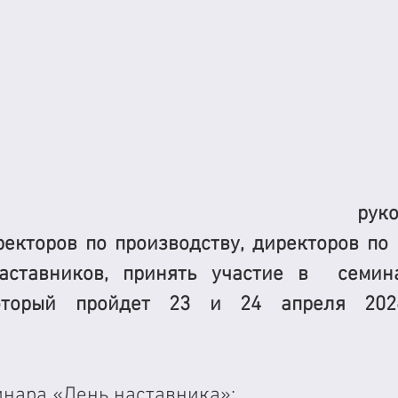
шаем руководите
екторов по производству, директоров по п
наставников, принять участие в  семин
который пройдет 23 и 24 апреля 202
инара «День наставника»: