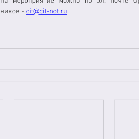
 на мероприятие можно по эл. почте Ор
ников - 
cit@cit-not.ru