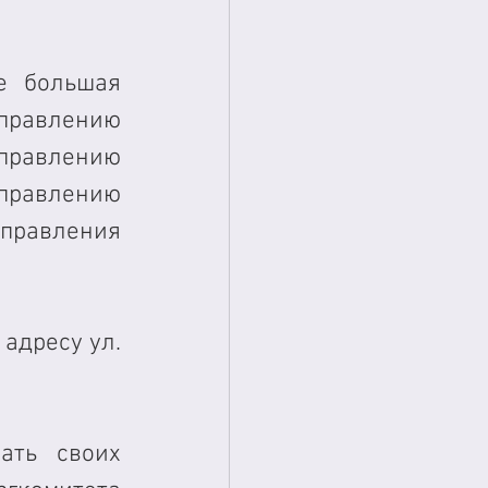
 большая 
правлению 
правлению 
равлению 
авления 
адресу ул. 
ть своих 