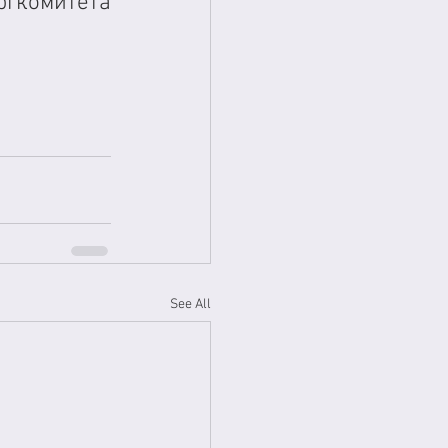
гкомитета 
See All