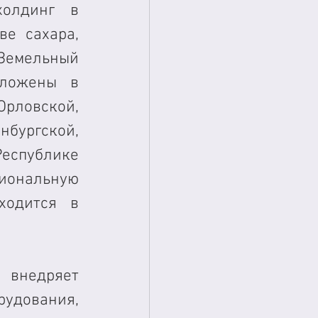
олдинг в 
е сахара, 
Земельный 
ложены в 
ловской, 
бургской, 
спублике 
иональную 
одится в 
внедряет 
удования, 