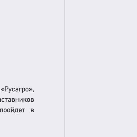
усагро», 
ставников 
ройдет в 