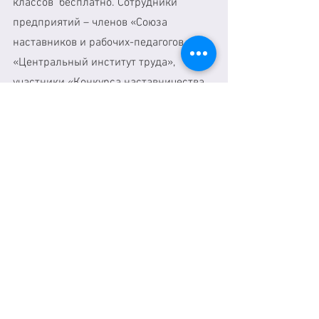
классов  бесплатно. Сотрудники 
предприятий – членов «Союза 
наставников и рабочих-педагогов 
«Центральный институт труда», 
участники «Конкурса наставничества 
среди предприятий России на «Кубок 
Никиты Изотова», «Конкурса 
бережливых практик на «Кубок 
«Центрального института труда», во 
всех обучающих проектах 
«Центрального института труда»  
участвуют бесплатно. 