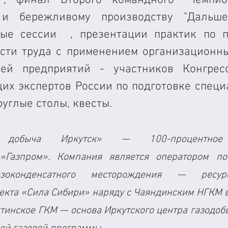
 и бережливому производству "Дальше.
ные сессии  , презентации практик по 
сти труда с применением организационны
лей предприятий - участников Конгресс
их экспертов России по подготовке специа
углые столы, квесты.  
добыча Иркутск» — 100-процентное 
Газпром». Компания является оператором по 
азоконденсатного месторождения — ресур
екта «Сила Сибири» наряду с Чаяндинским НГКМ в
ктинское ГКМ — основа Иркутского центра газодобы