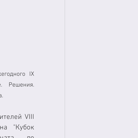
годного IX 
. Решения. 
а.
елей VIII 
а "Кубок 
ната  по 