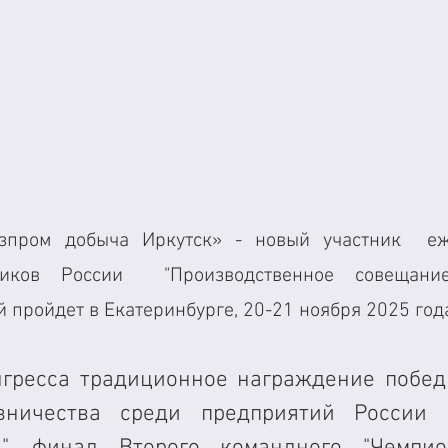
пром добыча Иркутск» - новый участник  еже
ников России  "Производственное совещание
ый пройдет в Екатеринбурге, 20-21 ноября 2025 год
гресса традиционное награждение победит
вничества среди предприятий России н
", финал Второго командного "Чемпио