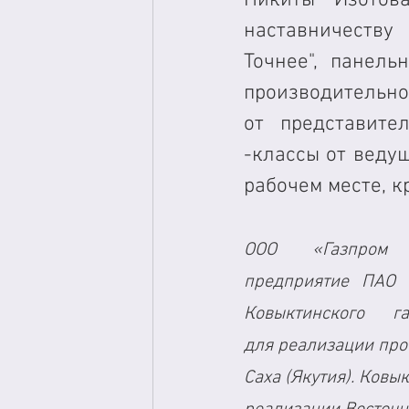
наставничеству
Точнее", панель
производительно
от представите
-классы от ведущ
рабочем месте, кр
ООО «Газпром 
предприятие ПАО «
Ковыктинского г
для реализации про
Саха (Якутия). Ковы