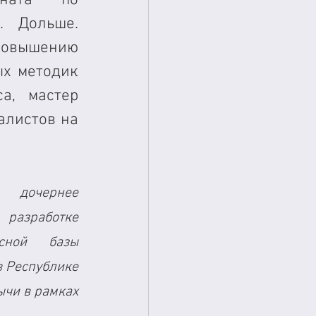
 Дольше. 
повышению 
х методик 
а, мастер 
листов на 
дочернее 
разработке 
сной базы 
 Республике 
чи в рамках 