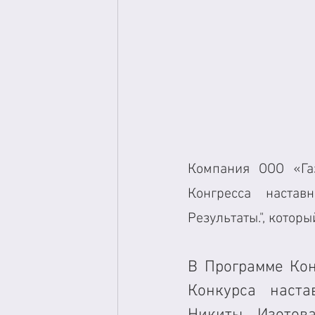
Компания ООО «Газ
Конгресса настав
Результаты.", котор
В Программе Кон
Конкурса наста
Никиты Изотова