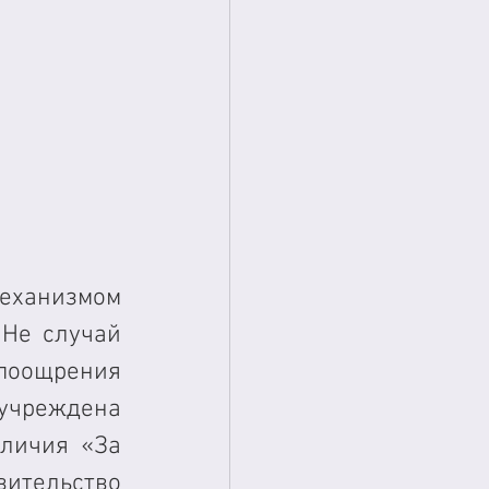
еханизмом 
Не случай 
оощрения 
учреждена 
личия «За 
ительство 