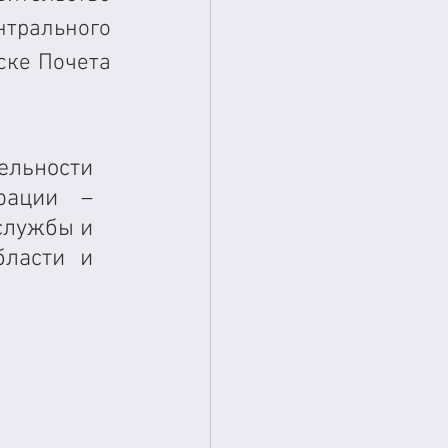
рального 
ке Почета 
льности 
рации – 
лужбы и 
ласти и 