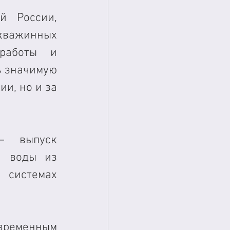
 России, 
важинных 
работы и 
 значимую 
и, но и за 
– выпуск 
 воды из 
системах 
ременным 