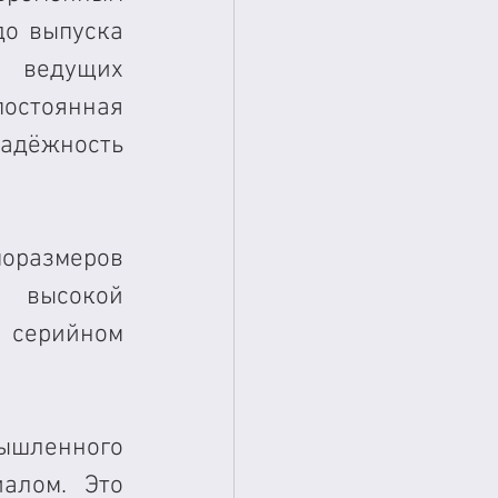
о выпуска 
ведущих 
остоянная 
дёжность 
оразмеров 
 высокой 
серийном 
ышленного 
алом. Это 