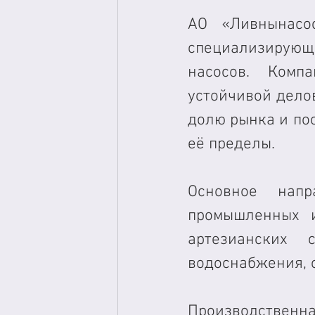
АО «Ливнынасо
специализирующ
насосов. Комп
устойчивой делов
долю рынка и пос
её пределы.
Основное напр
промышленных и
артезианских 
водоснабжения, 
Производственн