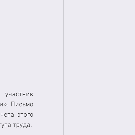
астник 
». Письмо 
ета этого 
ута труда.