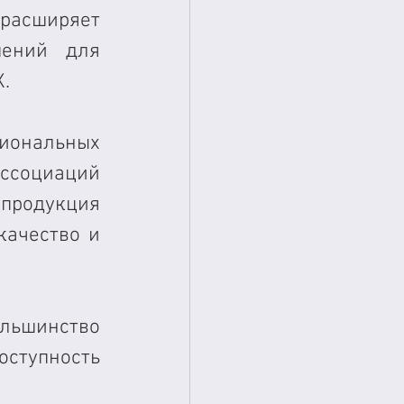
асширяет 
ений для 
.
нальных 
ссоциаций 
родукция 
ачество и 
ьшинство 
ступность 